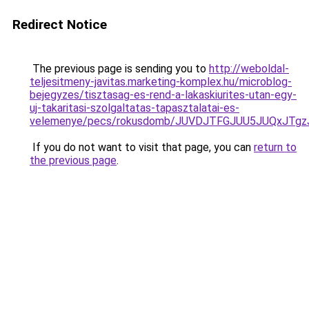
Redirect Notice
The previous page is sending you to
http://weboldal-
teljesitmeny-javitas.marketing-komplex.hu/microblog-
bejegyzes/tisztasag-es-rend-a-lakaskiurites-utan-egy-
uj-takaritasi-szolgaltatas-tapasztalatai-es-
velemenye/pecs/rokusdomb/JUVDJTFGJUU5JUQxJTg
If you do not want to visit that page, you can
return to
the previous page
.