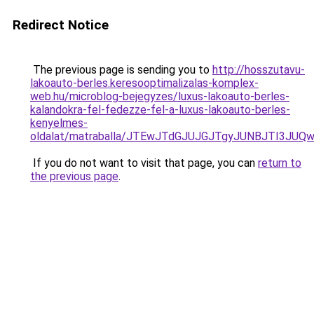
Redirect Notice
The previous page is sending you to
http://hosszutavu-
lakoauto-berles.keresooptimalizalas-komplex-
web.hu/microblog-bejegyzes/luxus-lakoauto-berles-
kalandokra-fel-fedezze-fel-a-luxus-lakoauto-berles-
kenyelmes-
oldalat/matraballa/JTEwJTdGJUJGJTgyJUNBJTI3J
If you do not want to visit that page, you can
return to
the previous page
.